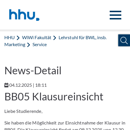
Zum Inhalt springen
Zur Suche springen
HHU
WiWi Fakultät
Lehrstuhl für BWL, insb.
Marketing
Service
News-Detail
04.12.2025 | 18:11
BB05 Klausureinsicht
Liebe Studierende,
Sie haben die Möglichkeit zur Einsichtnahme der Klausur in
BB05. Die Klausureinsicht findet am 09.12.2025 von 12.30