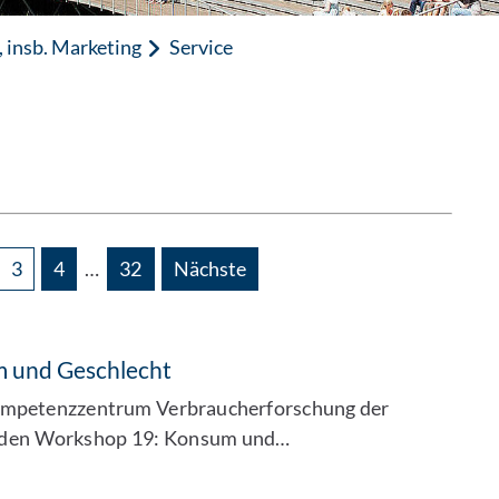
 insb. Marketing
Service
n
3
4
…
32
Nächste
m und Geschlecht
ompetenzzentrum Verbraucherforschung der
 den Workshop 19: Konsum und…