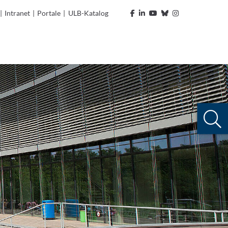
|
Intranet
|
Portale
|
ULB-Katalog