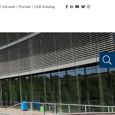
|
Intranet
|
Portale
|
ULB-Katalog