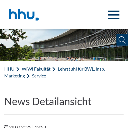
Zum Inhalt springen
Zur Suche springen
HHU
WiWi Fakultät
Lehrstuhl für BWL, insb.
Marketing
Service
News Detailansicht
28.07.2025 | 13:58