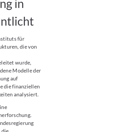
ng in
ntlicht
stituts für
ukturen, die von
eleitet wurde,
edene Modelle der
hung auf
 die finanziellen
iten analysiert.
ine
cherforschung.
undesregierung
 die