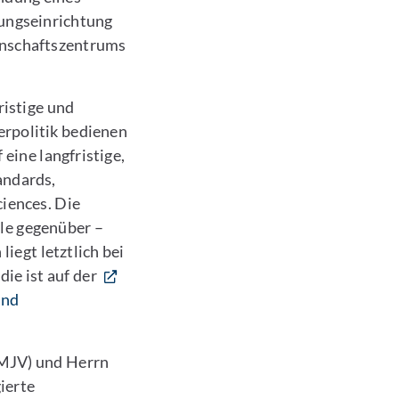
hungseinrichtung
senschaftszentrums
ristige und
erpolitik bedienen
eine langfristige,
andards,
iences. Die
ile gegenüber –
iegt letztlich bei
die ist auf der
und
BMJV) und Herrn
ierte