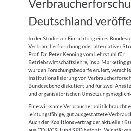
Verbraucherforschu
Deutschland veröffe
In der Studie zur Einrichtung eines Bundesin
Verbraucherforschung oder alternativer Str
Prof. Dr. Peter Kenning vom Lehrstuhl für
Betriebswirtschaftslehre, insb. Marketing g
wurden Forschungsbedarfe eruiert, verschi
Institutionalisierung von Verbraucherforsc
Bundesebene diskutiert und für zwei Ansätze
und organisatorischen Umsetzungsmöglichke
Eine wirksame Verbraucherpolitik braucht e
leistungsfähige, gut ausgestattete Verbrau
Auch der Koalitionsvertrag der aktuellen B
aus CDU/CSU und SPD betont: „Wir stärken