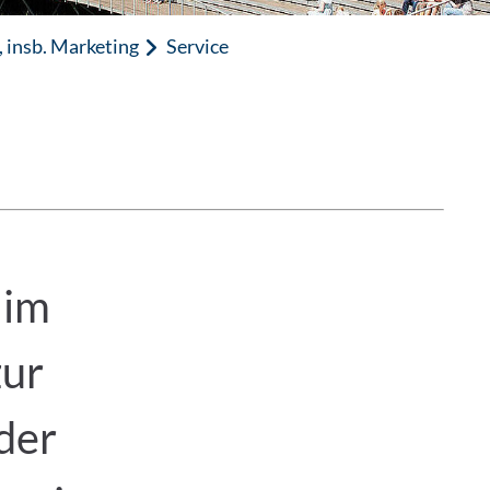
 insb. Marketing
Service
 im
zur
der