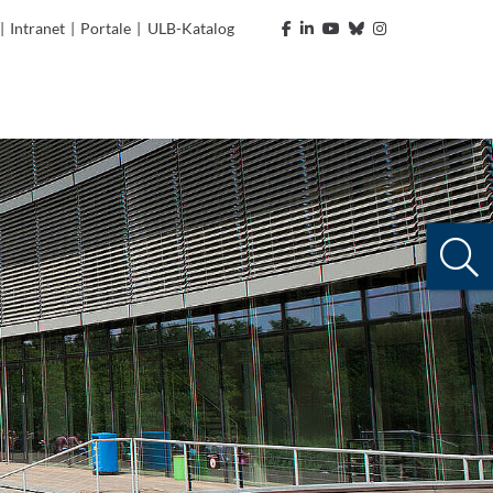
|
Intranet
|
Portale
|
ULB-Katalog