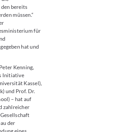
 den bereits
erden müssen.“
er
esministerium für
und
 gegeben hat und
Peter Kenning,
 Initiative
iversität Kassel),
k) und Prof. Dr.
ool) – hat auf
 zahlreicher
 Gesellschaft
au der
ündung eines