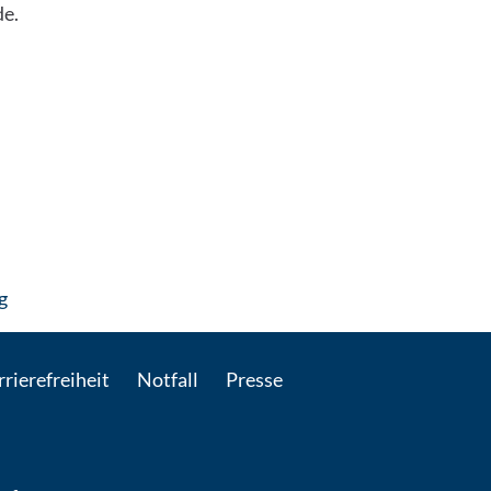
de.
: Per E-Mail kontaktieren
g
rierefreiheit
Notfall
Presse