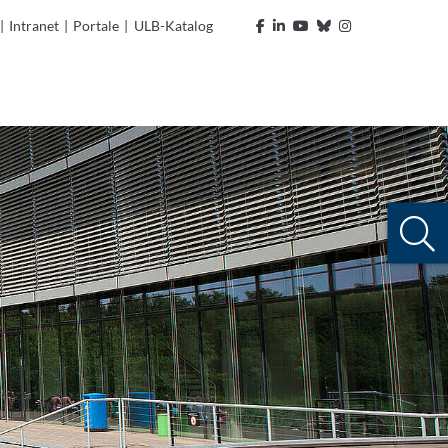
|
Intranet
|
Portale
|
ULB-Katalog