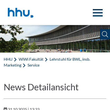
Zum Inhalt springen
Zur Suche springen
HHU
WiWi Fakultät
Lehrstuhl für BWL, insb.
Marketing
Service
News Detailansicht
31.10.2025 | 13:33