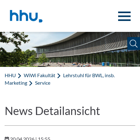
Zum Inhalt springen
Zur Suche springen
HHU
WiWi Fakultät
Lehrstuhl für BWL, insb.
Marketing
Service
News Detailansicht
20.04.2026 | 15:55