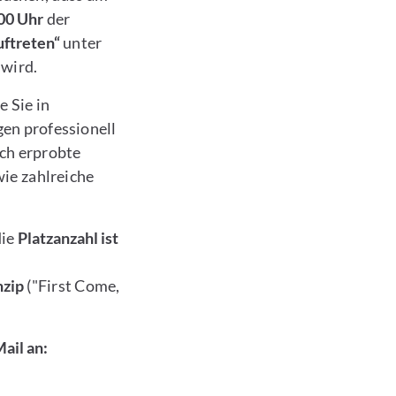
:00 Uhr
der
ftreten“
unter
wird.
e Sie in
en professionell
rch erprobte
ie zahlreiche
die
Platzanzahl ist
zip
("First Come,
ail an: