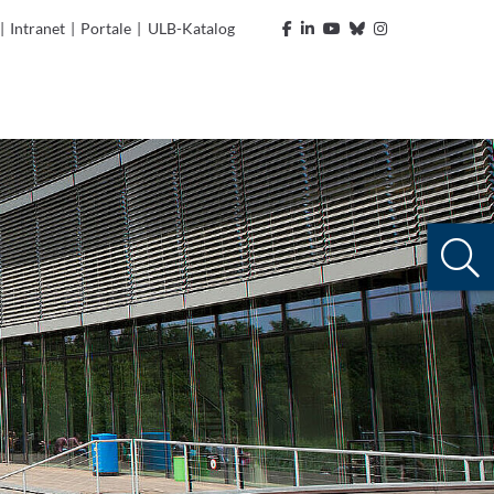
|
Intranet
|
Portale
|
ULB-Katalog