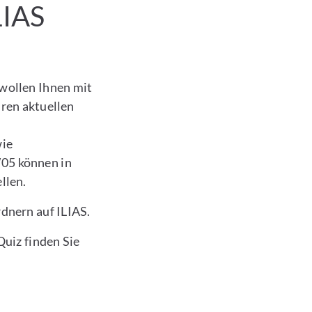
LIAS
wollen Ihnen mit
hren aktuellen
l
wie
5 können in
llen.
rdnern auf ILIAS.
uiz finden Sie